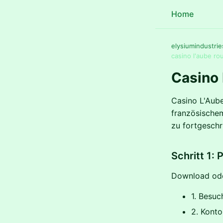
Home
elysiumindustrie
casino l'aube ro
Casino 
Casino L'Aube
französischem
zu fortgeschr
Schritt 1:
Download ode
1. Besu
2. Konto