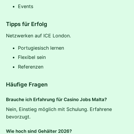
Events
Tipps für Erfolg
Netzwerken auf ICE London.
Portugiesisch lernen
Flexibel sein
Referenzen
Häufige Fragen
Brauche ich Erfahrung für Casino Jobs Malta?
Nein, Einstieg möglich mit Schulung. Erfahrene
bevorzugt.
Wie hoch sind Gehälter 2026?