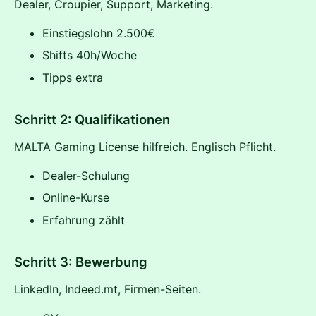
Dealer, Croupier, Support, Marketing.
Einstiegslohn 2.500€
Shifts 40h/Woche
Tipps extra
Schritt 2: Qualifikationen
MALTA Gaming License hilfreich. Englisch Pflicht.
Dealer-Schulung
Online-Kurse
Erfahrung zählt
Schritt 3: Bewerbung
LinkedIn, Indeed.mt, Firmen-Seiten.