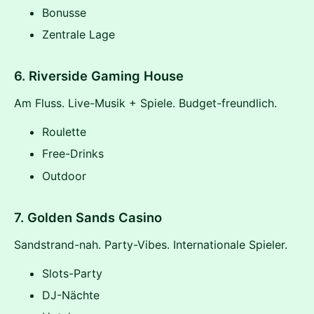
Bonusse
Zentrale Lage
6. Riverside Gaming House
Am Fluss. Live-Musik + Spiele. Budget-freundlich.
Roulette
Free-Drinks
Outdoor
7. Golden Sands Casino
Sandstrand-nah. Party-Vibes. Internationale Spieler.
Slots-Party
DJ-Nächte