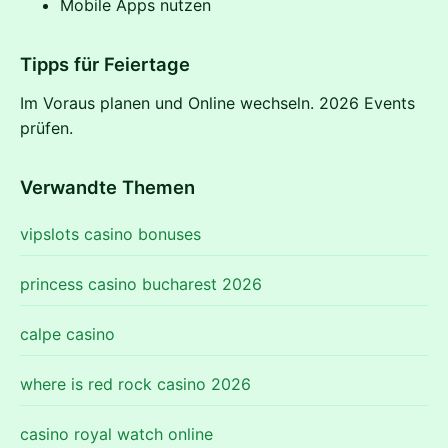
Mobile Apps nutzen
Tipps für Feiertage
Im Voraus planen und Online wechseln. 2026 Events
prüfen.
Verwandte Themen
vipslots casino bonuses
princess casino bucharest 2026
calpe casino
where is red rock casino 2026
casino royal watch online