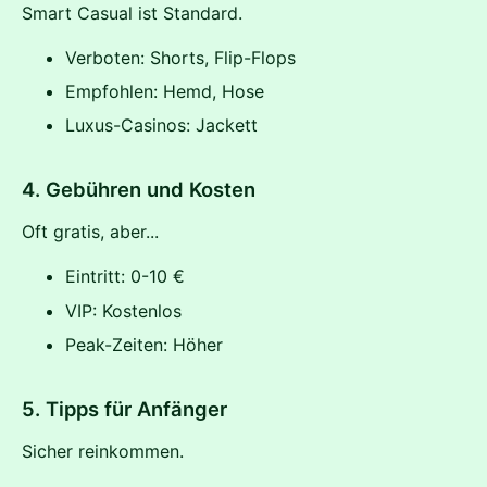
Smart Casual ist Standard.
Verboten: Shorts, Flip-Flops
Empfohlen: Hemd, Hose
Luxus-Casinos: Jackett
4. Gebühren und Kosten
Oft gratis, aber...
Eintritt: 0-10 €
VIP: Kostenlos
Peak-Zeiten: Höher
5. Tipps für Anfänger
Sicher reinkommen.