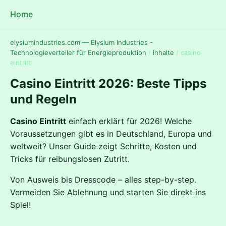
Home
elysiumindustries.com — Elysium Industries -
Technologieverteiler für Energieproduktion
/
Inhalte
/
casino
eintritt
Casino Eintritt 2026: Beste Tipps
und Regeln
Casino Eintritt
einfach erklärt für 2026! Welche
Voraussetzungen gibt es in Deutschland, Europa und
weltweit? Unser Guide zeigt Schritte, Kosten und
Tricks für reibungslosen Zutritt.
Von Ausweis bis Dresscode – alles step-by-step.
Vermeiden Sie Ablehnung und starten Sie direkt ins
Spiel!