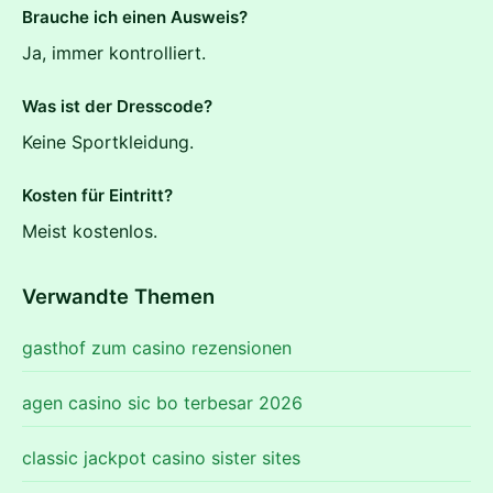
Brauche ich einen Ausweis?
Ja, immer kontrolliert.
Was ist der Dresscode?
Keine Sportkleidung.
Kosten für Eintritt?
Meist kostenlos.
Verwandte Themen
gasthof zum casino rezensionen
agen casino sic bo terbesar 2026
classic jackpot casino sister sites