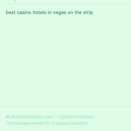
best casino hotels in vegas on the strip
© elysiumindustries.com — Elysium Industries -
Technologieverteiler für Energieproduktion