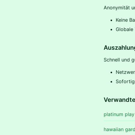
Anonymität u
Keine Ba
Globale 
Auszahlun
Schnell und g
Netzwer
Sofortig
Verwandt
platinum play
hawaiian gard