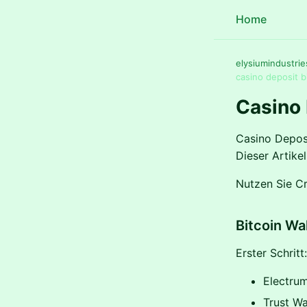
Home
elysiumindustrie
casino deposit b
Casino 
Casino Deposi
Dieser Artike
Nutzen Sie Cr
Bitcoin Wal
Erster Schritt
Electru
Trust Wa