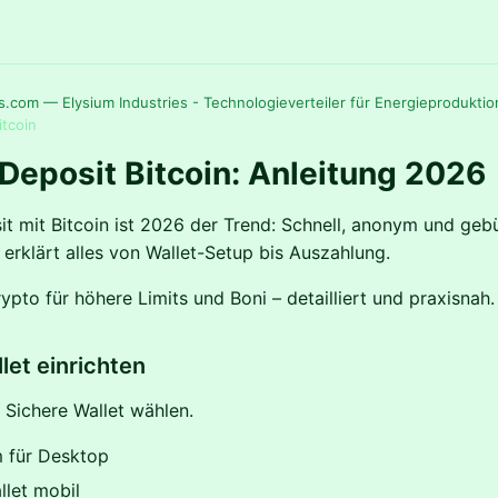
s.com — Elysium Industries - Technologieverteiler für Energieproduktio
itcoin
Deposit Bitcoin: Anleitung 2026
t mit Bitcoin ist 2026 der Trend: Schnell, anonym und gebü
l erklärt alles von Wallet-Setup bis Auszahlung.
ypto für höhere Limits und Boni – detailliert und praxisnah.
let einrichten
: Sichere Wallet wählen.
m für Desktop
llet mobil