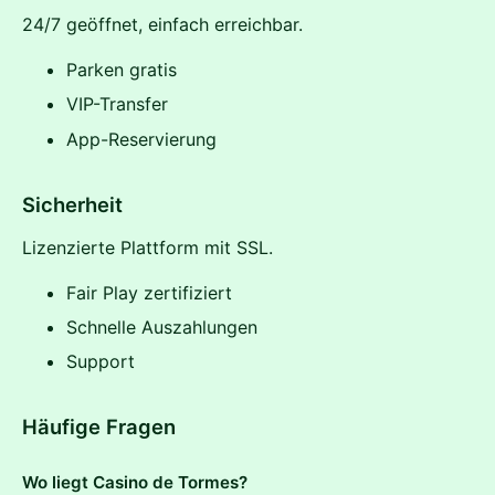
24/7 geöffnet, einfach erreichbar.
Parken gratis
VIP-Transfer
App-Reservierung
Sicherheit
Lizenzierte Plattform mit SSL.
Fair Play zertifiziert
Schnelle Auszahlungen
Support
Häufige Fragen
Wo liegt Casino de Tormes?