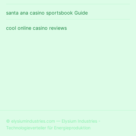
santa ana casino sportsbook Guide
cool online casino reviews
© elysiumindustries.com — Elysium Industries -
Technologieverteiler für Energieproduktion