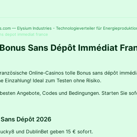
s.com — Elysium Industries - Technologieverteiler für Energieproduktio
ns depot immediat france
 Bonus Sans Dépôt Immédiat Fra
ranzösische Online-Casinos tolle Bonus sans dépôt immédia
 Einzahlung! Ideal zum Testen ohne Risiko.
e besten Angebote, Codes und Bedingungen. Starten Sie sof
 Sans Dépôt 2026
ucky8 und DublinBet geben 15 € sofort.