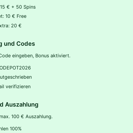
15 € + 50 Spins
t: 10 € Free
xtra: 20 €
ng und Codes
 Code eingeben, Bonus aktiviert.
NODEPOT2026
gutgeschrieben
il verifizieren
d Auszahlung
max. 100 € Auszahlung.
ählen 100%