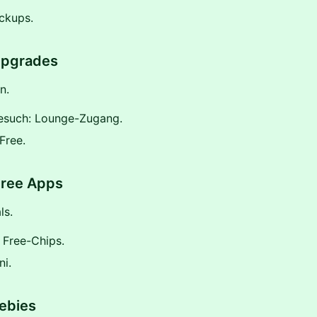
ckups.
Upgrades
n.
Besuch: Lounge-Zugang.
Free.
Free Apps
ls.
e Free-Chips.
i.
ebies