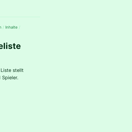
n
/
Inhalte
/
eliste
iste stellt
 Spieler.