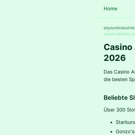
Home
elysiumindustrie
casino antibes j
Casino 
2026
Das Casino Ant
die besten Sp
Beliebte S
Über 300 Slot
Starburs
Gonzo's