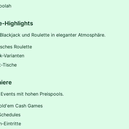
oolah
e-Highlights
 Blackjack und Roulette in eleganter Atmosphäre.
sches Roulette
k-Varianten
t-Tische
iere
Events mit hohen Preispools.
old'em Cash Games
Schedules
n-Eintritte