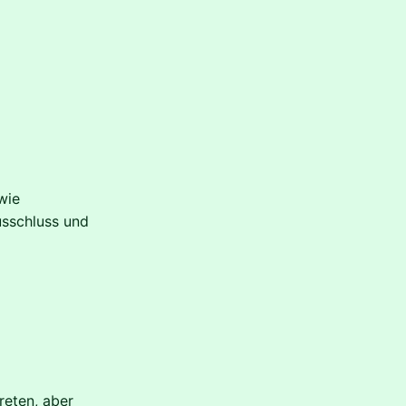
wie
usschluss und
reten, aber