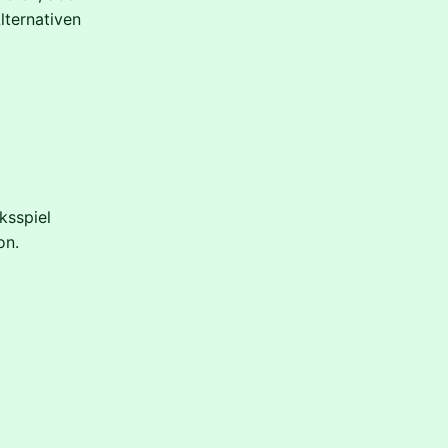
lternativen
ksspiel
on.