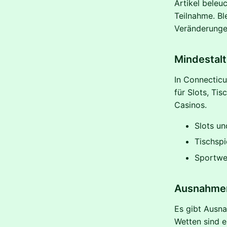
Artikel beleu
Teilnahme. Bl
Veränderunge
Mindestalt
In Connecticu
für Slots, Ti
Casinos.
Slots u
Tischspi
Sportwe
Ausnahmen
Es gibt Ausna
Wetten sind e