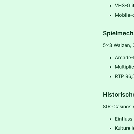
VHS-Gli
Mobile-o
Spielmech
5x3 Walzen, 2
Arcade-B
Multipli
RTP 96,
Historisch
80s-Casinos w
Einfluss
Kulturel