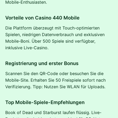
Mobile-Enthusiasten.
Vorteile von Casino 440 Mobile
Die Plattform überzeugt mit Touch-optimierten
Spielen, niedrigen Datenverbrauch und exklusiven
Mobile-Boni. Über 500 Spiele sind verfügbar,
inklusive Live-Casino.
Registrierung und erster Bonus
Scannen Sie den QR-Code oder besuchen Sie die
Mobile-Site. Erhalten Sie 50 Freispiele sofort nach
Verifizierung. Tipp: Nutzen Sie WLAN für Uploads.
Top Mobile-Spiele-Empfehlungen
Book of Dead und Starburst laufen flüssig. Live-