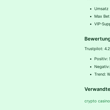
Umsatz 
Max Bet 
VIP-Sup
Bewertung
Trustpilot: 4.
Positiv:
Negativ
Trend: 
Verwandt
crypto casino