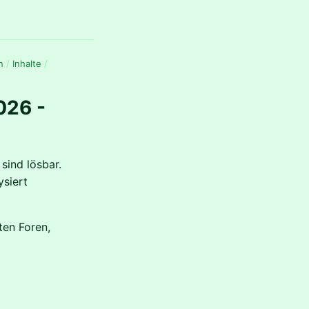
n
/
Inhalte
/
026 -
sind lösbar.
ysiert
ten Foren,