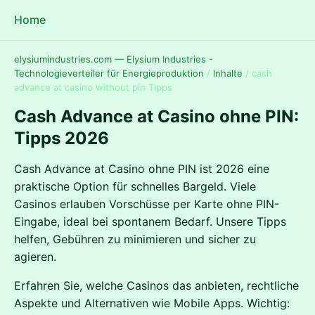
Home
elysiumindustries.com — Elysium Industries -
Technologieverteiler für Energieproduktion
/
Inhalte
/
cash
advance at casino without pin Tipps
Cash Advance at Casino ohne PIN:
Tipps 2026
Cash Advance at Casino ohne PIN ist 2026 eine
praktische Option für schnelles Bargeld. Viele
Casinos erlauben Vorschüsse per Karte ohne PIN-
Eingabe, ideal bei spontanem Bedarf. Unsere Tipps
helfen, Gebühren zu minimieren und sicher zu
agieren.
Erfahren Sie, welche Casinos das anbieten, rechtliche
Aspekte und Alternativen wie Mobile Apps. Wichtig: