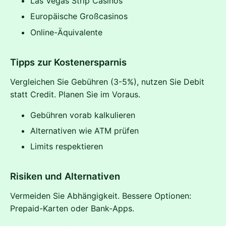
Las Vegas Strip Casinos
Europäische Großcasinos
Online-Äquivalente
Tipps zur Kostenersparnis
Vergleichen Sie Gebühren (3-5%), nutzen Sie Debit
statt Credit. Planen Sie im Voraus.
Gebühren vorab kalkulieren
Alternativen wie ATM prüfen
Limits respektieren
Risiken und Alternativen
Vermeiden Sie Abhängigkeit. Bessere Optionen:
Prepaid-Karten oder Bank-Apps.