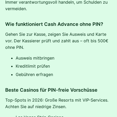
Immer verantwortungsvoll handeln, um Schulden zu
vermeiden.
Wie funktioniert Cash Advance ohne PIN?
Gehen Sie zur Kasse, zeigen Sie Ausweis und Karte
vor. Der Kassierer prüft und zahlt aus – oft bis 500€
ohne PIN.
Ausweis mitbringen
Kreditlimit prüfen
Gebühren erfragen
Beste Casinos für PIN-freie Vorschüsse
Top-Spots in 2026: Große Resorts mit VIP-Services.
Achten Sie auf niedrige Zinsen.