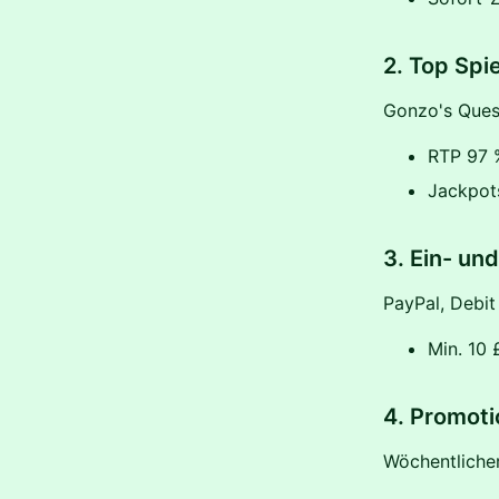
2. Top Spi
Gonzo's Quest
RTP 97
Jackpot
3. Ein- un
PayPal, Debit
Min. 10 
4. Promot
Wöchentliche