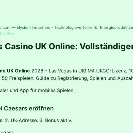
s.com — Elysium Industries - Technologieverteiler für Energieproduktio
k online
 Casino UK Online: Vollständige
no UK Online
2026 – Las Vegas in UK! Mit UKGC-Lizenz, 1
 50 Freispielen. Guide zu Registrierung, Spielen und Ausza
ealer und App für mobiles Spielen.
ei Caesars eröffnen
e. 2. UK-Adresse. 3. Bonus aktiv.
Zugang