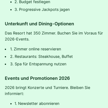
2. Budget festlegen
3. Progressive Jackpots jagen
Unterkunft und Dining-Optionen
Das Resort hat 350 Zimmer. Buchen Sie im Voraus für
2026-Events.
1. Zimmer online reservieren
2. Restaurants: Steakhouse, Buffet
3. Spa für Entspannung nutzen
Events und Promotionen 2026
2026 bringt Konzerte und Turniere. Bleiben Sie
informiert:
1. Newsletter abonnieren