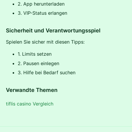
2. App herunterladen
3. VIP-Status erlangen
Sicherheit und Verantwortungsspiel
Spielen Sie sicher mit diesen Tipps:
1. Limits setzen
2. Pausen einlegen
3. Hilfe bei Bedarf suchen
Verwandte Themen
tiflis casino Vergleich