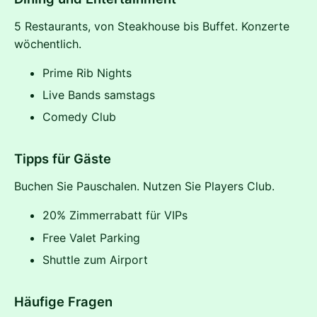
5 Restaurants, von Steakhouse bis Buffet. Konzerte
wöchentlich.
Prime Rib Nights
Live Bands samstags
Comedy Club
Tipps für Gäste
Buchen Sie Pauschalen. Nutzen Sie Players Club.
20% Zimmerrabatt für VIPs
Free Valet Parking
Shuttle zum Airport
Häufige Fragen