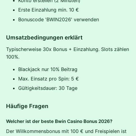
Konto erstellen (2 Minuten)
Erste Einzahlung min. 10 €
Bonuscode 'BWIN2026' verwenden
Umsatzbedingungen erklärt
Typischerweise 30x Bonus + Einzahlung. Slots zählen
100%.
Blackjack nur 10% Beitrag
Max. Einsatz pro Spin: 5 €
Gültigkeitsdauer: 30 Tage
Häufige Fragen
Welcher ist der beste Bwin Casino Bonus 2026?
Der Willkommensbonus mit 100 € und Freispielen ist