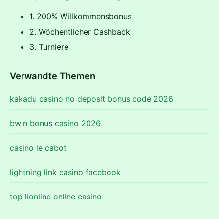
1. 200% Willkommensbonus
2. Wöchentlicher Cashback
3. Turniere
Verwandte Themen
kakadu casino no deposit bonus code 2026
bwin bonus casino 2026
casino le cabot
lightning link casino facebook
top lionline online casino