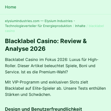
Home
elysiumindustries.com — Elysium Industries -
Technologieverteiler für Energieproduktion
/
Inhalte
/
blacklabel
casino
Blacklabel Casino: Review &
Analyse 2026
Blacklabel Casino im Fokus 2026: Luxus für High-
Roller. Dieser Artikel beleuchtet Spiele, Boni und
Service. Ist es die Premium-Wahl?
Mit VIP-Programm und exklusiven Slots zielt
Blacklabel auf Elite-Spieler ab. Unsere Tests enthüllen
Stärken und Schwächen.
Design und Benutzerfreundlichkeit