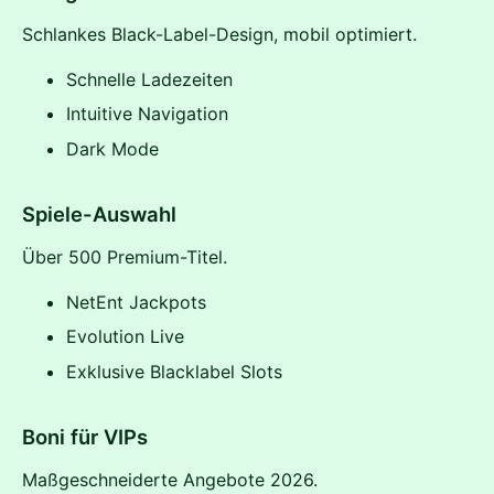
Schlankes Black-Label-Design, mobil optimiert.
Schnelle Ladezeiten
Intuitive Navigation
Dark Mode
Spiele-Auswahl
Über 500 Premium-Titel.
NetEnt Jackpots
Evolution Live
Exklusive Blacklabel Slots
Boni für VIPs
Maßgeschneiderte Angebote 2026.