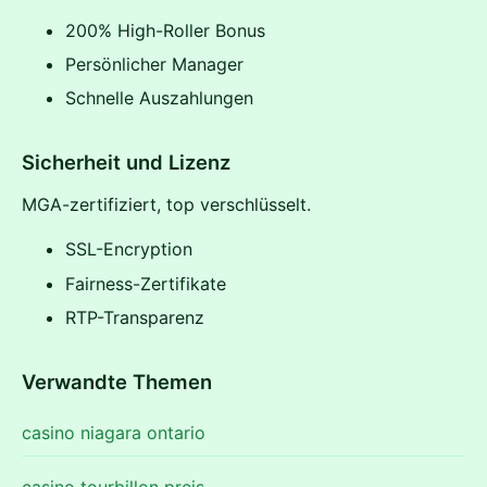
200% High-Roller Bonus
Persönlicher Manager
Schnelle Auszahlungen
Sicherheit und Lizenz
MGA-zertifiziert, top verschlüsselt.
SSL-Encryption
Fairness-Zertifikate
RTP-Transparenz
Verwandte Themen
casino niagara ontario