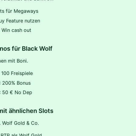
ts für Megaways
uy Feature nutzen
 Win cash out
nos für Black Wolf
en mit Boni.
 100 Freispiele
: 200% Bonus
: 50 € No Dep
mit ähnlichen Slots
. Wolf Gold & Co.
 RTP als Wolf Gold