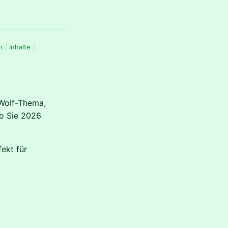
n
/
Inhalte
/
 Wolf-Thema,
o Sie 2026
ekt für