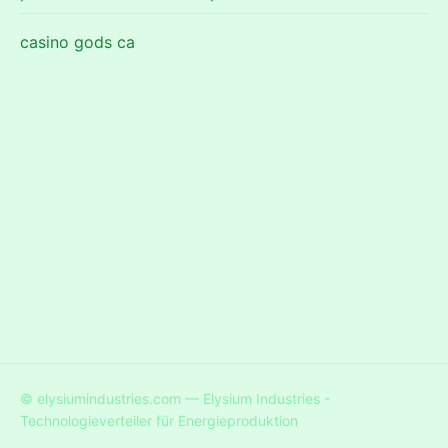
casino gods ca
© elysiumindustries.com — Elysium Industries -
Technologieverteiler für Energieproduktion