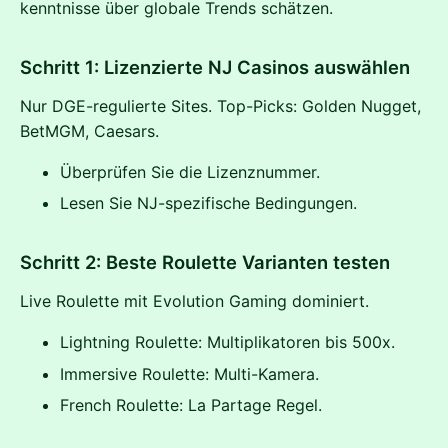
kenntnisse über globale Trends schätzen.
Schritt 1: Lizenzierte NJ Casinos auswählen
Nur DGE-regulierte Sites. Top-Picks: Golden Nugget,
BetMGM, Caesars.
Überprüfen Sie die Lizenznummer.
Lesen Sie NJ-spezifische Bedingungen.
Schritt 2: Beste Roulette Varianten testen
Live Roulette mit Evolution Gaming dominiert.
Lightning Roulette: Multiplikatoren bis 500x.
Immersive Roulette: Multi-Kamera.
French Roulette: La Partage Regel.