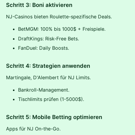
Schritt 3: Boni aktivieren
NJ-Casinos bieten Roulette-spezifische Deals.
BetMGM: 100% bis 1000$ + Freispiele.
DraftKings: Risk-Free Bets.
FanDuel: Daily Boosts.
Schritt 4: Strategien anwenden
Martingale, D'Alembert für NJ Limits.
Bankroll-Management.
Tischlimits prüfen (1-5000$).
Schritt 5: Mobile Betting optimieren
Apps für NJ On-the-Go.