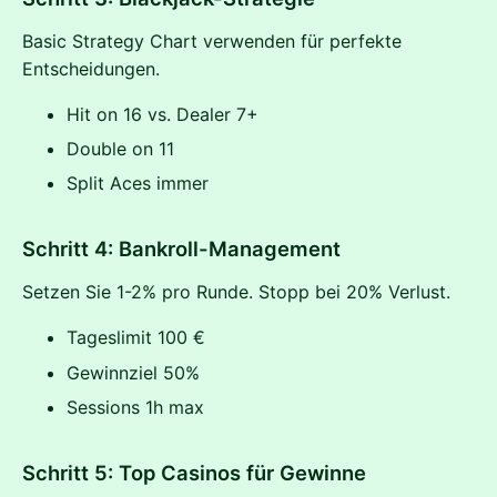
Basic Strategy Chart verwenden für perfekte
Entscheidungen.
Hit on 16 vs. Dealer 7+
Double on 11
Split Aces immer
Schritt 4: Bankroll-Management
Setzen Sie 1-2% pro Runde. Stopp bei 20% Verlust.
Tageslimit 100 €
Gewinnziel 50%
Sessions 1h max
Schritt 5: Top Casinos für Gewinne