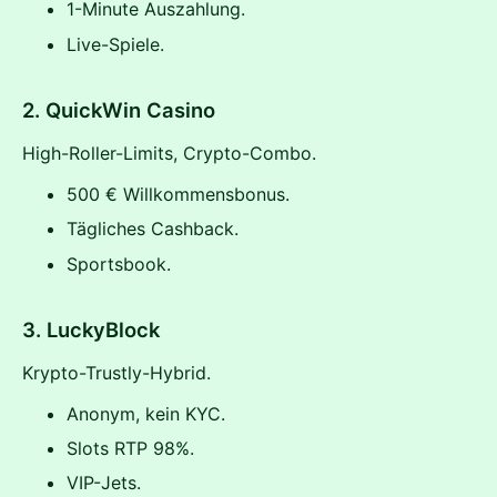
1-Minute Auszahlung.
Live-Spiele.
2. QuickWin Casino
High-Roller-Limits, Crypto-Combo.
500 € Willkommensbonus.
Tägliches Cashback.
Sportsbook.
3. LuckyBlock
Krypto-Trustly-Hybrid.
Anonym, kein KYC.
Slots RTP 98%.
VIP-Jets.