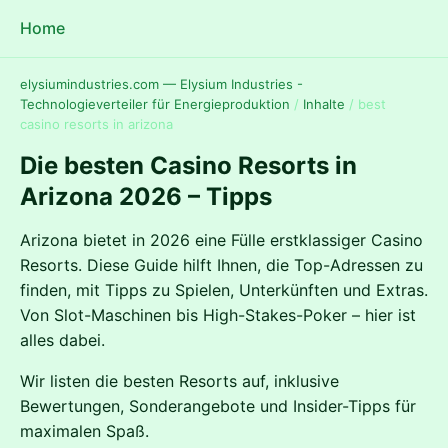
Home
elysiumindustries.com — Elysium Industries -
Technologieverteiler für Energieproduktion
/
Inhalte
/
best
casino resorts in arizona
Die besten Casino Resorts in
Arizona 2026 – Tipps
Arizona bietet in 2026 eine Fülle erstklassiger Casino
Resorts. Diese Guide hilft Ihnen, die Top-Adressen zu
finden, mit Tipps zu Spielen, Unterkünften und Extras.
Von Slot-Maschinen bis High-Stakes-Poker – hier ist
alles dabei.
Wir listen die besten Resorts auf, inklusive
Bewertungen, Sonderangebote und Insider-Tipps für
maximalen Spaß.