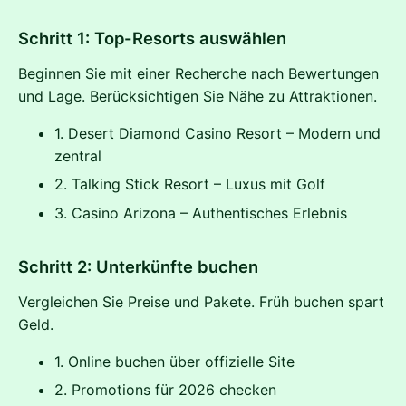
Schritt 1: Top-Resorts auswählen
Beginnen Sie mit einer Recherche nach Bewertungen
und Lage. Berücksichtigen Sie Nähe zu Attraktionen.
1. Desert Diamond Casino Resort – Modern und
zentral
2. Talking Stick Resort – Luxus mit Golf
3. Casino Arizona – Authentisches Erlebnis
Schritt 2: Unterkünfte buchen
Vergleichen Sie Preise und Pakete. Früh buchen spart
Geld.
1. Online buchen über offizielle Site
2. Promotions für 2026 checken