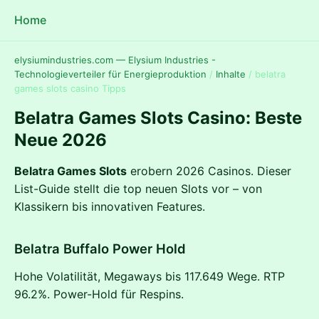
Home
elysiumindustries.com — Elysium Industries -
Technologieverteiler für Energieproduktion
/
Inhalte
/
belatra
games slots casino Tipps
Belatra Games Slots Casino: Beste
Neue 2026
Belatra Games Slots
erobern 2026 Casinos. Dieser
List-Guide stellt die top neuen Slots vor – von
Klassikern bis innovativen Features.
Belatra Buffalo Power Hold
Hohe Volatilität, Megaways bis 117.649 Wege. RTP
96.2%. Power-Hold für Respins.