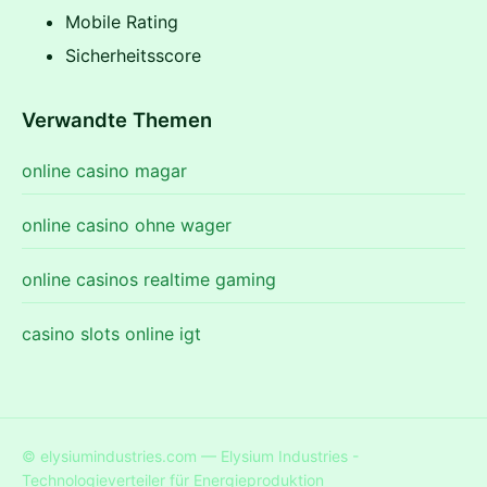
Mobile Rating
Sicherheitsscore
Verwandte Themen
online casino magar
online casino ohne wager
online casinos realtime gaming
casino slots online igt
© elysiumindustries.com — Elysium Industries -
Technologieverteiler für Energieproduktion