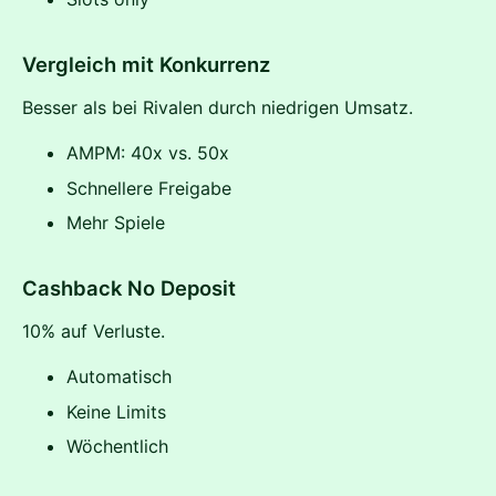
Vergleich mit Konkurrenz
Besser als bei Rivalen durch niedrigen Umsatz.
AMPM: 40x vs. 50x
Schnellere Freigabe
Mehr Spiele
Cashback No Deposit
10% auf Verluste.
Automatisch
Keine Limits
Wöchentlich