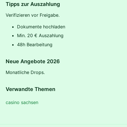
Tipps zur Auszahlung
Verifizieren vor Freigabe.
Dokumente hochladen
Min. 20 € Auszahlung
48h Bearbeitung
Neue Angebote 2026
Monatliche Drops.
Verwandte Themen
casino sachsen