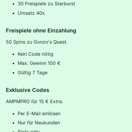
30 Freispiele zu Starburst
Umsatz 40x
Freispiele ohne Einzahlung
50 Spins zu Gonzo's Quest.
Kein Code nötig
Max. Gewinn 100 €
Gültig 7 Tage
Exklusive Codes
AMPMPRO für 15 € Extra.
Per E-Mail einlösen
Nur für Neukunden
Slots only