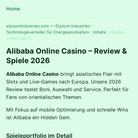
Home
elysiumindustries.com — Elysium Industries -
Technologieverteiler für Energieproduktion
/
Inhalte
/
alibaba
online casino
Alibaba Online Casino – Review &
Spiele 2026
Alibaba Online Casino
bringt asiatisches Flair mit
Slots und Live-Games nach Europa. Unsere 2026
Review testet Boni, Auswahl und Service. Perfekt für
Fans von orientalischen Themen.
Mit Fokus auf mobile Optimierung und schnelle Wins
ist Alibaba ein Hidden Gem.
Spieleportfolio im Detail