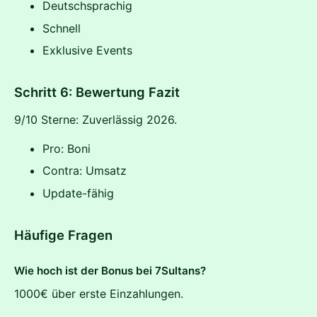
Deutschsprachig
Schnell
Exklusive Events
Schritt 6: Bewertung Fazit
9/10 Sterne: Zuverlässig 2026.
Pro: Boni
Contra: Umsatz
Update-fähig
Häufige Fragen
Wie hoch ist der Bonus bei 7Sultans?
1000€ über erste Einzahlungen.