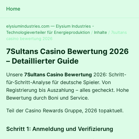
Home
elysiumindustries.com — Elysium Industries -
Technologieverteiler für Energieproduktion
/
Inhalte
/
7sultans
casino bewertung 2026
7Sultans Casino Bewertung 2026
– Detaillierter Guide
Unsere
7Sultans Casino Bewertung
2026: Schritt-
für-Schritt-Analyse für deutsche Spieler. Von
Registrierung bis Auszahlung – alles gecheckt. Hohe
Bewertung durch Boni und Service.
Teil der Casino Rewards Gruppe, 2026 topaktuell.
Schritt 1: Anmeldung und Verifizierung