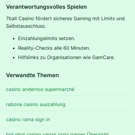
Verantwortungsvolles Spielen
7ball Casino fördert sicheres Gaming mit Limits und
Selbstausschluss.
Einzahlungslimits setzen.
Reality-Checks alle 60 Minuten.
Hilfslinks zu Organisationen wie GamCare.
Verwandte Themen
casino andernos supermarché
rabona casino auszahlung
casino rama sign in
hot shot casino vegas slots games Übersicht