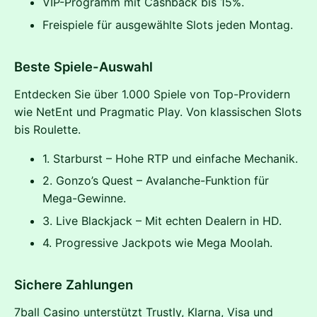
VIP-Programm mit Cashback bis 15%.
Freispiele für ausgewählte Slots jeden Montag.
Beste Spiele-Auswahl
Entdecken Sie über 1.000 Spiele von Top-Providern
wie NetEnt und Pragmatic Play. Von klassischen Slots
bis Roulette.
1. Starburst – Hohe RTP und einfache Mechanik.
2. Gonzo’s Quest – Avalanche-Funktion für
Mega-Gewinne.
3. Live Blackjack – Mit echten Dealern in HD.
4. Progressive Jackpots wie Mega Moolah.
Sichere Zahlungen
7ball Casino unterstützt Trustly, Klarna, Visa und