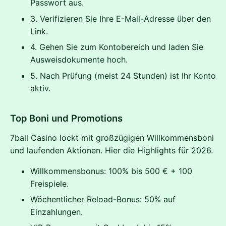
Passwort aus.
3. Verifizieren Sie Ihre E-Mail-Adresse über den
Link.
4. Gehen Sie zum Kontobereich und laden Sie
Ausweisdokumente hoch.
5. Nach Prüfung (meist 24 Stunden) ist Ihr Konto
aktiv.
Top Boni und Promotions
7ball Casino lockt mit großzügigen Willkommensboni
und laufenden Aktionen. Hier die Highlights für 2026.
Willkommensbonus: 100% bis 500 € + 100
Freispiele.
Wöchentlicher Reload-Bonus: 50% auf
Einzahlungen.