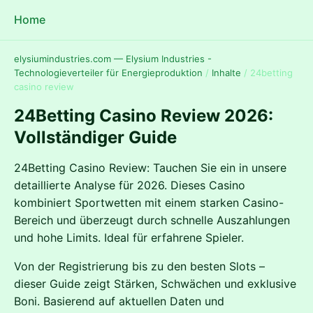
Home
elysiumindustries.com — Elysium Industries -
Technologieverteiler für Energieproduktion
/
Inhalte
/
24betting
casino review
24Betting Casino Review 2026:
Vollständiger Guide
24Betting Casino Review: Tauchen Sie ein in unsere
detaillierte Analyse für 2026. Dieses Casino
kombiniert Sportwetten mit einem starken Casino-
Bereich und überzeugt durch schnelle Auszahlungen
und hohe Limits. Ideal für erfahrene Spieler.
Von der Registrierung bis zu den besten Slots –
dieser Guide zeigt Stärken, Schwächen und exklusive
Boni. Basierend auf aktuellen Daten und