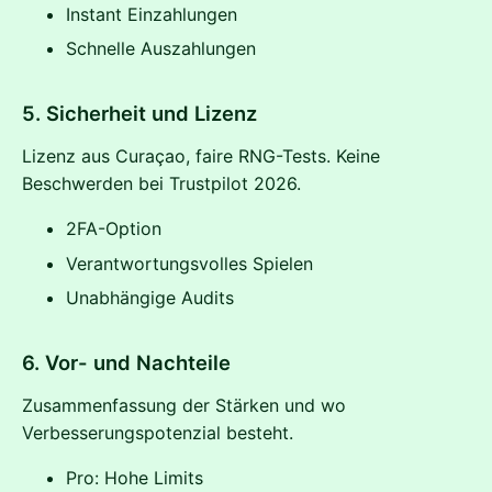
Instant Einzahlungen
Schnelle Auszahlungen
5. Sicherheit und Lizenz
Lizenz aus Curaçao, faire RNG-Tests. Keine
Beschwerden bei Trustpilot 2026.
2FA-Option
Verantwortungsvolles Spielen
Unabhängige Audits
6. Vor- und Nachteile
Zusammenfassung der Stärken und wo
Verbesserungspotenzial besteht.
Pro: Hohe Limits