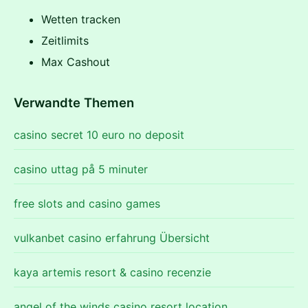
Wetten tracken
Zeitlimits
Max Cashout
Verwandte Themen
casino secret 10 euro no deposit
casino uttag på 5 minuter
free slots and casino games
vulkanbet casino erfahrung Übersicht
kaya artemis resort & casino recenzie
angel of the winds casino resort location