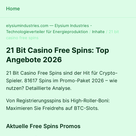
Home
elysiumindustries.com — Elysium Industries -
Technologieverteiler für Energieproduktion
/
Inhalte
/
21 bit
casino free spins
21 Bit Casino Free Spins: Top
Angebote 2026
21 Bit Casino Free Spins sind der Hit für Crypto-
Spieler. 81617 Spins im Promo-Paket 2026 – wie
nutzen? Detaillierte Analyse.
Von Registrierungsspins bis High-Roller-Boni:
Maximieren Sie Freidrehs auf BTC-Slots.
Aktuelle Free Spins Promos