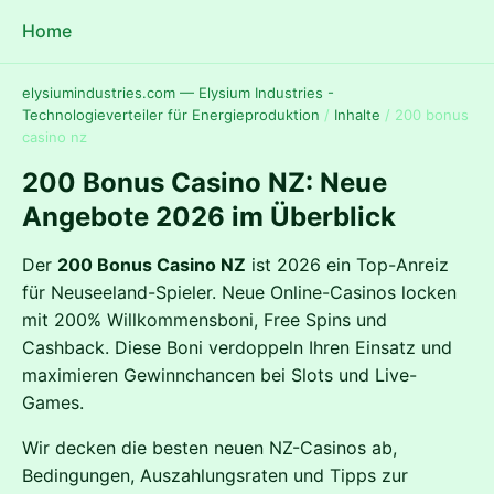
Home
elysiumindustries.com — Elysium Industries -
Technologieverteiler für Energieproduktion
/
Inhalte
/
200 bonus
casino nz
200 Bonus Casino NZ: Neue
Angebote 2026 im Überblick
Der
200 Bonus Casino NZ
ist 2026 ein Top-Anreiz
für Neuseeland-Spieler. Neue Online-Casinos locken
mit 200% Willkommensboni, Free Spins und
Cashback. Diese Boni verdoppeln Ihren Einsatz und
maximieren Gewinnchancen bei Slots und Live-
Games.
Wir decken die besten neuen NZ-Casinos ab,
Bedingungen, Auszahlungsraten und Tipps zur