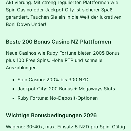
Aktivierung. Mit streng regulierten Plattformen wie
Spin Casino oder Jackpot City ist sicherer Spaß
garantiert. Tauchen Sie ein in die Welt der lukrativen
Boni Down Under!
Beste 200 Bonus Casino NZ Plattformen
Neue Casinos wie Ruby Fortune bieten 200$ Bonus
plus 100 Free Spins. Hohe RTP und schnelle
Auszahlungen.
Spin Casino: 200% bis 300 NZD
Jackpot City: 200 Bonus + Megaways Slots
Ruby Fortune: No-Deposit-Optionen
Wichtige Bonusbedingungen 2026
Wageno: 30-40x, max. Einsatz 5 NZD pro Spin. Gültig