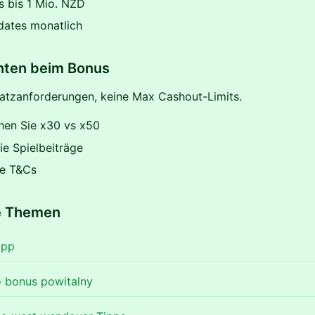
s bis 1 Mio. NZD
dates monatlich
hten beim Bonus
atzanforderungen, keine Max Cashout-Limits.
hen Sie x30 vs x50
ie Spielbeiträge
ie T&Cs
e Themen
app
o bonus powitalny