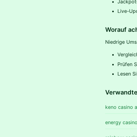
Jackpot
Live-Up
Worauf ac
Niedrige Ums
Vergleic
Prüfen S
Lesen S
Verwandt
keno casino 
energy casin