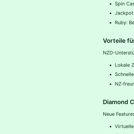
Spin Ca
Jackpot 
Ruby: B
Vorteile f
NZD-Unterstü
Lokale 
Schnell
NZ-freu
Diamond C
Neue Features
Virtuell