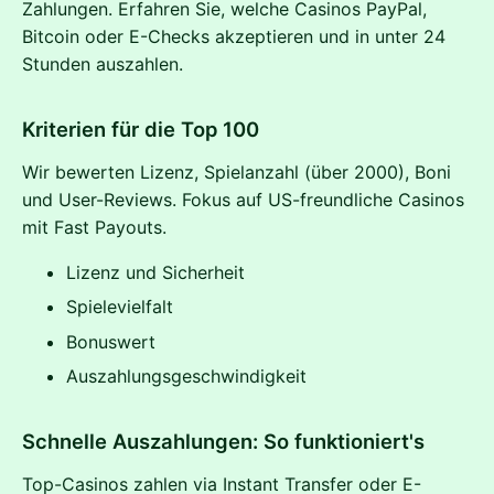
Zahlungen. Erfahren Sie, welche Casinos PayPal,
Bitcoin oder E-Checks akzeptieren und in unter 24
Stunden auszahlen.
Kriterien für die Top 100
Wir bewerten Lizenz, Spielanzahl (über 2000), Boni
und User-Reviews. Fokus auf US-freundliche Casinos
mit Fast Payouts.
Lizenz und Sicherheit
Spielevielfalt
Bonuswert
Auszahlungsgeschwindigkeit
Schnelle Auszahlungen: So funktioniert's
Top-Casinos zahlen via Instant Transfer oder E-