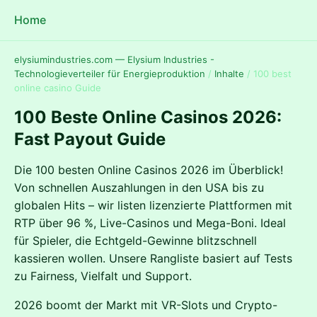
Home
elysiumindustries.com — Elysium Industries -
Technologieverteiler für Energieproduktion
/
Inhalte
/
100 best
online casino Guide
100 Beste Online Casinos 2026:
Fast Payout Guide
Die 100 besten Online Casinos 2026 im Überblick!
Von schnellen Auszahlungen in den USA bis zu
globalen Hits – wir listen lizenzierte Plattformen mit
RTP über 96 %, Live-Casinos und Mega-Boni. Ideal
für Spieler, die Echtgeld-Gewinne blitzschnell
kassieren wollen. Unsere Rangliste basiert auf Tests
zu Fairness, Vielfalt und Support.
2026 boomt der Markt mit VR-Slots und Crypto-